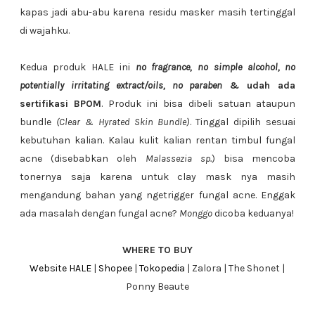
kapas jadi abu-abu karena residu masker masih tertinggal
di wajahku.
Kedua produk HALE ini
no fragrance, no simple alcohol, no
potentially irritating extract/oils, no paraben
& udah ada
sertifikasi BPOM
. Produk ini bisa dibeli satuan ataupun
bundle
(Clear & Hyrated Skin Bundle)
. Tinggal dipilih sesuai
kebutuhan kalian. Kalau kulit kalian rentan timbul fungal
acne (disebabkan oleh
Malassezia sp.
) bisa mencoba
tonernya saja karena untuk clay mask nya masih
mengandung bahan yang ngetrigger fungal acne. Enggak
ada masalah dengan fungal acne?
Monggo
dicoba keduanya!
WHERE TO BUY
Website HALE
|
Shopee
|
Tokopedia
| Zalora | The Shonet |
Ponny Beaute