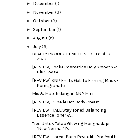
►
December
(1)
►
November
(3)
►
October
(3)
►
September
(1)
►
August
(6)
▼
July
(8)
BEAUTY PRODUCT EMPTIES #7 | Edisi Juli
2020
[REVIEW] Looke Cosmetics Holy Smooth &
Blur Loose ...
[REVIEW] SNP Fruits Gelato Firming Mask -
Pomegranate
Mix & Match dengan SNP Mini
[REVIEW] Clinelle Hot Body Cream
[REVIEW] HALE Stay Toned Balancing
Essence Toner &...
Tips Untuk Tetap Glowing Menghadapi
‘New Normal’ D...
[REVIEW] L'oreal Paris Revitalift Pro-Youth