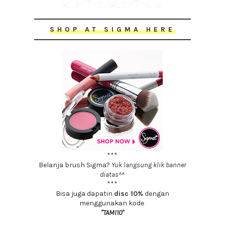
SHOP AT SIGMA HERE
***
Belanja brush Sigma?
Yuk langsung klik banner
diatas^^
***
Bisa juga dapatin
disc 10%
dengan
menggunakan kode
"TAMI10"