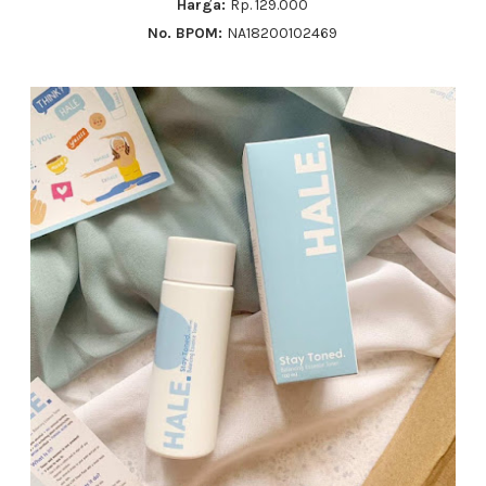
Harga:
Rp. 129.000
No. BPOM:
NA18200102469