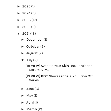
►
2025
(1)
►
2024
(6)
►
2023
(12)
►
2022
(11)
▼
2021
(18)
►
December
(1)
►
October
(2)
►
August
(2)
▼
July
(2)
[REVIEW] Avoskin Your Skin Bae Panthenol
Serum & M...
[REVIEW] PIXY Glowssentials Pollution Off
Series
►
June
(3)
►
May
(1)
►
April
(1)
►
March
(2)