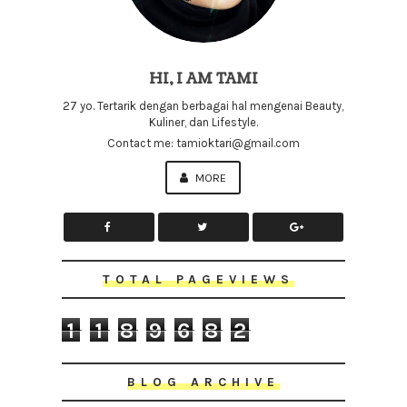
HI, I AM TAMI
27 yo. Tertarik dengan berbagai hal mengenai Beauty,
Kuliner, dan Lifestyle.
Contact me: tamioktari@gmail.com
MORE
TOTAL PAGEVIEWS
1
1
8
9
6
8
2
BLOG ARCHIVE