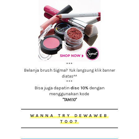
***
Belanja brush Sigma?
Yuk langsung klik banner
diatas^^
***
Bisa juga dapatin
disc 10%
dengan
menggunakan kode
"TAMI10"
WANNA TRY DEWAWEB
TOO?