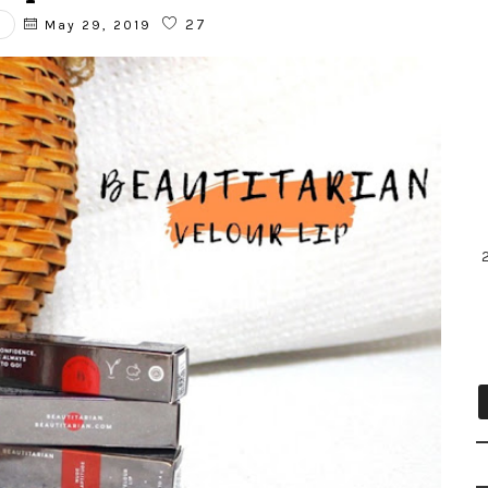
P
27
May 29, 2019
2