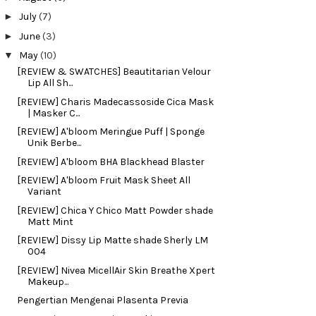
►
July
(7)
►
June
(3)
▼
May
(10)
[REVIEW & SWATCHES] Beautitarian Velour
Lip All Sh...
[REVIEW] Charis Madecassoside Cica Mask
| Masker C...
[REVIEW] A'bloom Meringue Puff | Sponge
Unik Berbe...
[REVIEW] A'bloom BHA Blackhead Blaster
[REVIEW] A'bloom Fruit Mask Sheet All
Variant
[REVIEW] Chica Y Chico Matt Powder shade
Matt Mint
[REVIEW] Dissy Lip Matte shade Sherly LM
004
[REVIEW] Nivea MicellAir Skin Breathe Xpert
Makeup...
Pengertian Mengenai Plasenta Previa