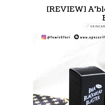
[REVIEW] A'b
SKINCA