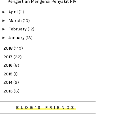
Pengertian Mengenai Penyakit HIV
►
April
(11)
►
March
(10)
►
February
(12)
►
January
(13)
►
2018
(149)
►
2017
(32)
►
2016
(8)
►
2015
(1)
►
2014
(2)
►
2013
(3)
BLOG'S FRIENDS