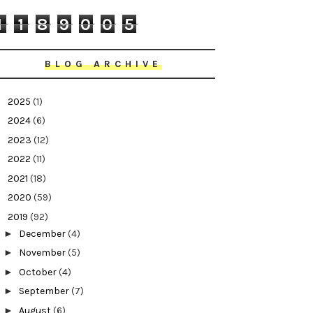
1
1
8
9
0
0
5
BLOG ARCHIVE
►
2025
(1)
►
2024
(6)
►
2023
(12)
►
2022
(11)
►
2021
(18)
►
2020
(59)
▼
2019
(92)
►
December
(4)
►
November
(5)
►
October
(4)
►
September
(7)
►
August
(6)