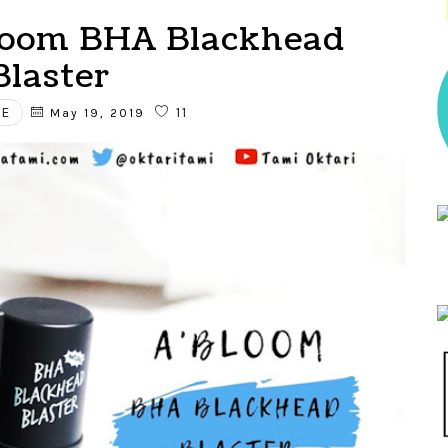
loom BHA Blackhead
Blaster
RE
11
May 19, 2019