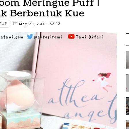
oom Meringue Puff |
k Berbentuk Kue
EUP
13
May 20, 2019