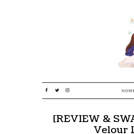
HOM
[REVIEW & SWA
Velour 