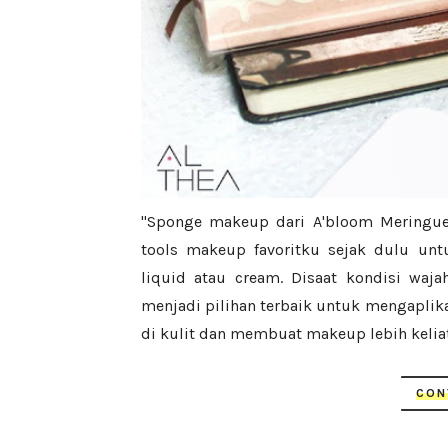
"Sponge makeup dari A'bloom Meringue 
tools makeup favoritku sejak dulu un
liquid atau cream. Disaat kondisi waj
menjadi pilihan terbaik untuk mengaplika
di kulit dan membuat makeup lebih keliat
CON