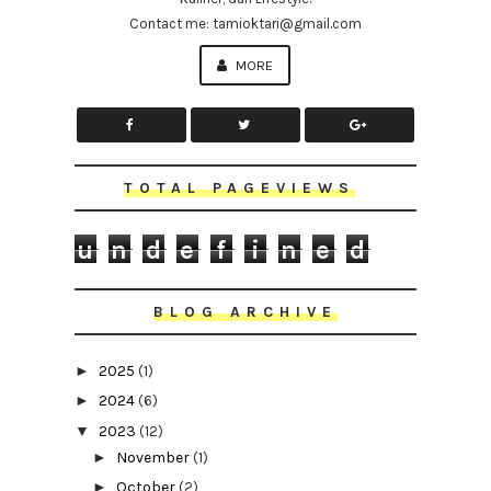
Contact me: tamioktari@gmail.com
MORE
TOTAL PAGEVIEWS
u
n
d
e
f
i
n
e
d
BLOG ARCHIVE
►
2025
(1)
►
2024
(6)
▼
2023
(12)
►
November
(1)
►
October
(2)