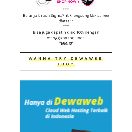
***
Belanja brush Sigma?
Yuk langsung klik banner
diatas^^
***
Bisa juga dapatin
disc 10%
dengan
menggunakan kode
"TAMI10"
WANNA TRY DEWAWEB
TOO?