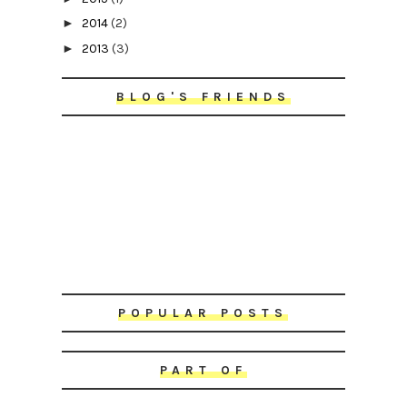
►
2014
(2)
►
2013
(3)
BLOG'S FRIENDS
POPULAR POSTS
PART OF