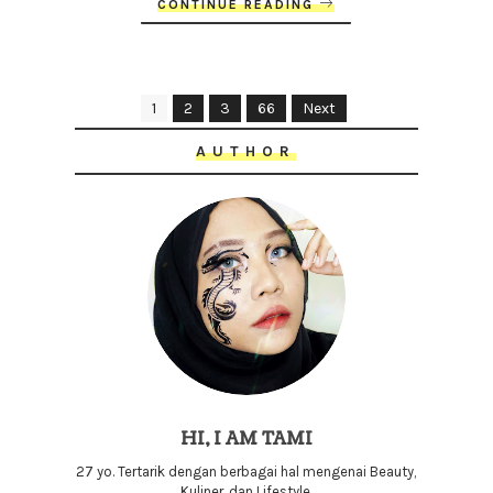
CONTINUE READING
1
2
3
66
Next
AUTHOR
HI, I AM TAMI
27 yo. Tertarik dengan berbagai hal mengenai Beauty,
Kuliner, dan Lifestyle.