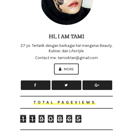
HI, I AM TAMI
27 yo. Tertarik dengan berbagai hal mengenai Beauty,
Kuliner, dan Lifestyle.
Contact me: tamioktari@gmail.com
MORE
TOTAL PAGEVIEWS
1
1
9
0
8
6
5