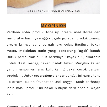
MY OPINION
Perdana coba produk tone up cream asal Korea dan
menurutku hasilnya enggak begitu jauh dari produk tone up
cream lainnya yang pernah aku coba.
Hasilnya bukan
matte, melainkan satin yang cenderung 'agak' basah
.
Untuk pemakaian di kulit berminyak kayak aku, disaranin
untuk diset menggunakan bedak tabur. Mungkin kalian
yang mempunyai jenis kulit kering bakal cocok dengan
produk ini. Untuk
coveragenya sheer
banget. Ini hanya tone
up cream, bukan foundation. Jadi enggak usah berharap
lebih kalau produk ini bakal nutupin dark spot di wajah
kamu.
Karena warna kulit aku itu dasarnya coklat, mungkin agak