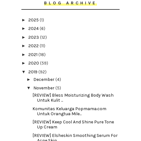
BLOG ARCHIVE
►
2025
(1)
►
2024
(6)
►
2023
(12)
►
2022
(11)
►
2021
(18)
►
2020
(59)
▼
2019
(92)
►
December
(4)
▼
November
(5)
[REVIEW] Bless Moisturizing Body Wash
Untuk Kulit ...
Komunitas Keluarga Popmama.com
Untuk Orangtua Mile...
[REVIEW] Keep Cool And Shine Pure Tone
Up Cream
[REVIEW] Elsheskin Smoothing Serum For
Acne Skin