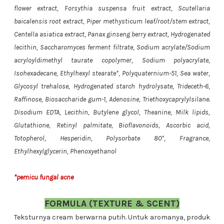
flower extract, Forsythia suspensa fruit extract, Scutellaria
baicalensis root extract, Piper methysticum leaf/root/stem extract,
Centella asiatica extract, Panax ginseng berry extract, Hydrogenated
lecithin, Saccharomyces ferment filtrate, Sodium acrylate/Sodium
acryloyldimethyl taurate copolymer, Sodium polyacrylate,
Isohexadecane, Ethylhexyl stearate*, Polyquaternium-51, Sea water,
Glycosyl trehalose, Hydrogenated starch hydrolysate, Trideceth-6,
Raffinose, Biosaccharide gum-1, Adenosine, Triethoxycaprylylsilane.
Disodium EDTA, Lecithin, Butylene glycol, Theanine, Milk lipids,
Glutathione, Retinyl palmitate, Bioflavonoids, Ascorbic acid,
Totopherol, Hesperidin, Polysorbate 80*, Fragrance,
Ethylhexylglycerin, Phenoxyethanol
*pemicu fungal acne
FORMULA (TEXTURE & SCENT)
Teksturnya cream berwarna putih. Untuk aromanya, produk