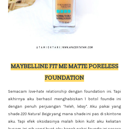
MAYBELLINE FIT ME MATTE PORELESS
FOUNDATION
Semacam
love-hate relationship
dengan foundation ini. Tapi
akhirnya aku berhasil menghabiskan 1 botol foundie ini
dengan penuh perjuangan
*heleh, lebay*
. Aku pakai yang
shade
220 Natural Beige
yang mana shade ini pas di skintone
aku. Tapi efek oksidasinya malah bikin kulit aku keliatan
kusam. Ini nih yang buat aku kapok pakai foundie ini secara