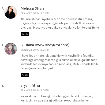
Melissa Olivia
April 22, 2019 at 2:05 PM
Aku malah baru nyobain si fit me poreless itu. Emang
bagus sih, cuma sayang ga ada pump yah. Buat akalin
oksidasi biasanya aku pake concealer yg lbh terang. Hehe...
Reply
S. Diana (www.shoyumi.com)
April 22, 2019 at 6:05 PM
I have love - hate relationship with Maybelline foundie,
coverage emang mantep gila cuma oksinya ga kuaaaat,
wkwkwk serius kaya habis ngebolang. Milih 2 shade lebih
terang makjang banget
Reply
aryani fitria
April 25, 2019 at 2:06 PM
kalau aku auto buang tp boleh jg nih buat konten ya ,, di
kumpulin ya apa aja yg udh dan re-purchase heheh