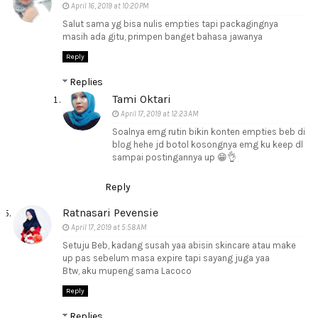
April 16, 2019 at 10:20 PM
Salut sama yg bisa nulis empties tapi packagingnya
masih ada gitu, primpen banget bahasa jawanya
Reply
Replies
Tami Oktari
April 17, 2019 at 12:23 AM
Soalnya emg rutin bikin konten empties beb di
blog hehe jd botol kosongnya emg ku keep dl
sampai postingannya up 😁👌
Reply
Ratnasari Pevensie
April 17, 2019 at 5:58 AM
Setuju Beb, kadang susah yaa abisin skincare atau make
up pas sebelum masa expire tapi sayang juga yaa
Btw, aku mupeng sama Lacoco
Reply
Replies