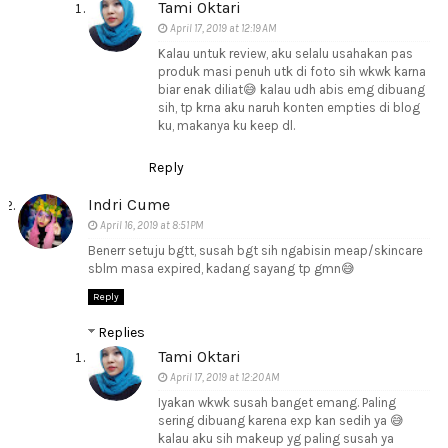
Tami Oktari
April 17, 2019 at 12:19 AM
Kalau untuk review, aku selalu usahakan pas
produk masi penuh utk di foto sih wkwk karna
biar enak diliat😅 kalau udh abis emg dibuang
sih, tp krna aku naruh konten empties di blog
ku, makanya ku keep dl.
Reply
Indri Cume
April 16, 2019 at 8:51 PM
Benerr setuju bgtt, susah bgt sih ngabisin meap/skincare
sblm masa expired, kadang sayang tp gmn😅
Reply
Replies
Tami Oktari
April 17, 2019 at 12:20 AM
Iyakan wkwk susah banget emang. Paling
sering dibuang karena exp kan sedih ya 😅
kalau aku sih makeup yg paling susah ya