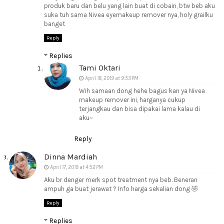
produk baru dan belu yang lain buat di cobain, btw beb aku
suka tuh sama Nivea eyemakeup remover nya, holy grailku
banget
Reply
Replies
Tami Oktari
April 18, 2019 at 9:53 PM
Wih samaan dong hehe bagus kan ya Nivea
makeup remover ini, harganya cukup
terjangkau dan bisa dipakai lama kalau di
aku~
Reply
Dinna Mardiah
April 17, 2019 at 4:52 PM
Aku br denger merk spot treatment nya beb. Beneran
ampuh ga buat jerawat ? Info harga sekalian dong 🤣
Reply
Replies