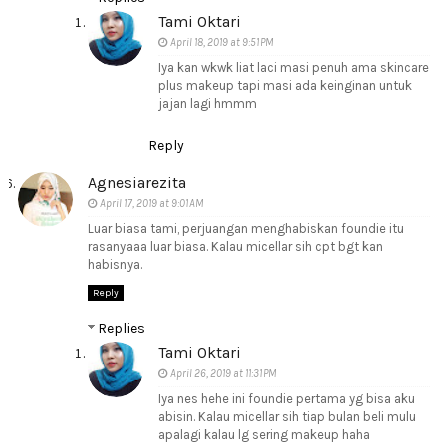
Tami Oktari
April 18, 2019 at 9:51 PM
Iya kan wkwk liat laci masi penuh ama skincare
plus makeup tapi masi ada keinginan untuk
jajan lagi hmmm
Reply
Agnesiarezita
April 17, 2019 at 9:01 AM
Luar biasa tami, perjuangan menghabiskan foundie itu
rasanyaaa luar biasa. Kalau micellar sih cpt bgt kan
habisnya.
Reply
Replies
Tami Oktari
April 26, 2019 at 11:31 PM
Iya nes hehe ini foundie pertama yg bisa aku
abisin. Kalau micellar sih tiap bulan beli mulu
apalagi kalau lg sering makeup haha