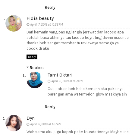
Reply
Fidia beauty
April 17, 2019 at 10:22 PM
Dari kemarin yang pas ngilangin jerawat dari lacoco apa
setelah baca akhirnya tau lacoco hdyrating divine essence
thanks beb sangat membantu reviewnya semoga ya
cocok di aku
Reply
Replies
Tami Oktari
April 18, 2019 at 9:59 PM
Cus cobain beb hehe kemarin aku pakainya
barengan ama watermelon glow masknya sih
Reply
Dyn
April 18, 2019 at 1:07 AM
Wah sama aku juga kapok pake foundationnya Maybelline