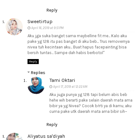
Reply
Sweetirtup
April 16, 2019 at 9:51 PM
Aku jga suka banget sama maybelline fit me... Kalo aku
pake yg 128 itu pas banget di aku beb... Trus removernya
nivea tuh kecintaan aku... Buat hapus facepainting bisa
bersih tuntas... Sampe dah habis berbotol"
Reply
Replies
Tami Oktari
April 17, 2019 at 12:22 AM
Aku juga punya yg 128 tapi belum abis beb
hehe wih berarti pake selain daerah mata ama
bibir ya yg Nivea? Cocok bŕrti ya di kamu, aku
cuma pake utk daerah mata ama bibir sih~
Reply
Aliyatus sa'diyah