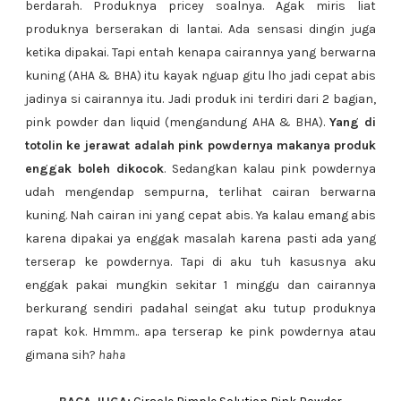
berdarah. Produknya pricey soalnya. Agak miris liat
produknya berserakan di lantai. Ada sensasi dingin juga
ketika dipakai. Tapi entah kenapa cairannya yang berwarna
kuning (AHA & BHA) itu kayak nguap gitu lho jadi cepat abis
jadinya si cairannya itu. Jadi produk ini terdiri dari 2 bagian,
pink powder dan liquid (mengandung AHA & BHA).
Yang di
totolin ke jerawat adalah pink powdernya makanya produk
enggak boleh dikocok
. Sedangkan kalau pink powdernya
udah mengendap sempurna, terlihat cairan berwarna
kuning. Nah cairan ini yang cepat abis. Ya kalau emang abis
karena dipakai ya enggak masalah karena pasti ada yang
terserap ke powdernya. Tapi di aku tuh kasusnya aku
enggak pakai mungkin sekitar 1 minggu dan cairannya
berkurang sendiri padahal seingat aku tutup produknya
rapat kok. Hmmm.. apa terserap ke pink powdernya atau
gimana sih?
haha