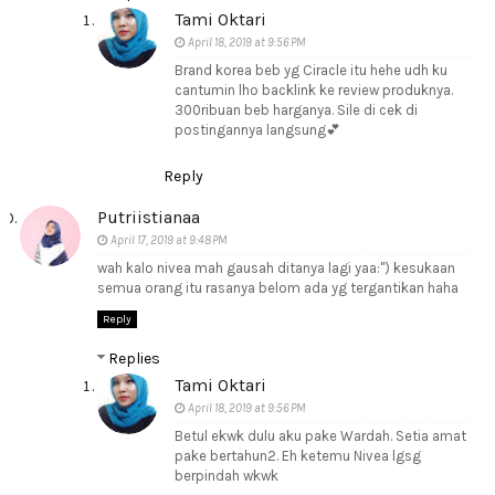
Tami Oktari
April 18, 2019 at 9:56 PM
Brand korea beb yg Ciracle itu hehe udh ku
cantumin lho backlink ke review produknya.
300ribuan beb harganya. Sile di cek di
postingannya langsung💕
Reply
Putriistianaa
April 17, 2019 at 9:48 PM
wah kalo nivea mah gausah ditanya lagi yaa:") kesukaan
semua orang itu rasanya belom ada yg tergantikan haha
Reply
Replies
Tami Oktari
April 18, 2019 at 9:56 PM
Betul ekwk dulu aku pake Wardah. Setia amat
pake bertahun2. Eh ketemu Nivea lgsg
berpindah wkwk