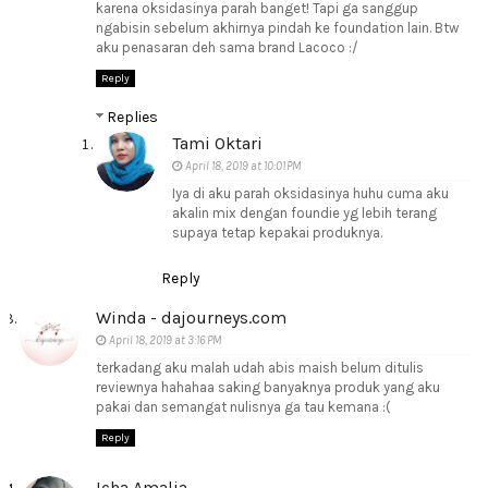
karena oksidasinya parah banget! Tapi ga sanggup
ngabisin sebelum akhirnya pindah ke foundation lain. Btw
aku penasaran deh sama brand Lacoco :/
Reply
Replies
Tami Oktari
April 18, 2019 at 10:01 PM
Iya di aku parah oksidasinya huhu cuma aku
akalin mix dengan foundie yg lebih terang
supaya tetap kepakai produknya.
Reply
Winda - dajourneys.com
April 18, 2019 at 3:16 PM
terkadang aku malah udah abis maish belum ditulis
reviewnya hahahaa saking banyaknya produk yang aku
pakai dan semangat nulisnya ga tau kemana :(
Reply
Icha Amalia