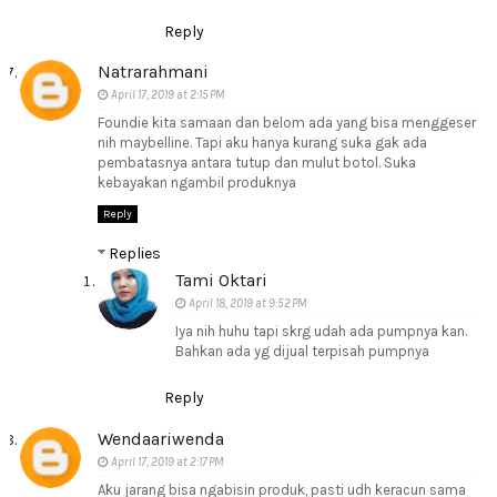
Reply
Natrarahmani
April 17, 2019 at 2:15 PM
Foundie kita samaan dan belom ada yang bisa menggeser
nih maybelline. Tapi aku hanya kurang suka gak ada
pembatasnya antara tutup dan mulut botol. Suka
kebayakan ngambil produknya
Reply
Replies
Tami Oktari
April 18, 2019 at 9:52 PM
Iya nih huhu tapi skrg udah ada pumpnya kan.
Bahkan ada yg dijual terpisah pumpnya
Reply
Wendaariwenda
April 17, 2019 at 2:17 PM
Aku jarang bisa ngabisin produk, pasti udh keracun sama