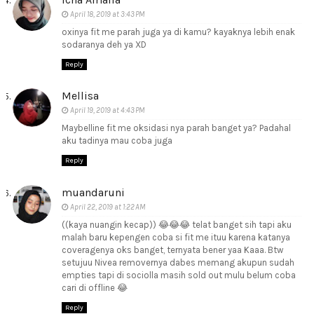
April 18, 2019 at 3:43 PM
oxinya fit me parah juga ya di kamu? kayaknya lebih enak
sodaranya deh ya XD
Reply
Mellisa
April 19, 2019 at 4:43 PM
Maybelline fit me oksidasi nya parah banget ya? Padahal
aku tadinya mau coba juga
Reply
muandaruni
April 22, 2019 at 1:22 AM
((kaya nuangin kecap)) 😂😂😂 telat banget sih tapi aku
malah baru kepengen coba si fit me ituu karena katanya
coveragenya oks banget, ternyata bener yaa Kaaa. Btw
setujuu Nivea removernya dabes memang akupun sudah
empties tapi di sociolla masih sold out mulu belum coba
cari di offline 😂
Reply