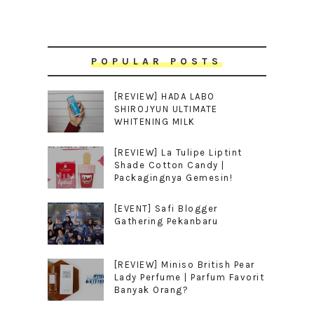
POPULAR POSTS
[REVIEW] HADA LABO
SHIROJYUN ULTIMATE
WHITENING MILK
[REVIEW] La Tulipe Liptint
Shade Cotton Candy |
Packagingnya Gemesin!
[EVENT] Safi Blogger
Gathering Pekanbaru
[REVIEW] Miniso British Pear
Lady Perfume | Parfum Favorit
Banyak Orang?