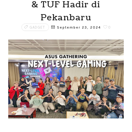
& TUF Hadir di
Pekanbaru
GADGET
0
September 23, 2024