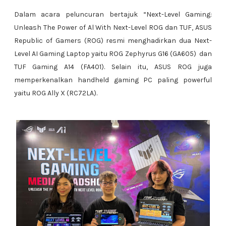
Dalam acara peluncuran bertajuk “Next-Level Gaming:
Unleash The Power of Al With Next-Level ROG dan TUF, ASUS
Republic of Gamers (ROG) resmi menghadirkan dua Next-
Level AI Gaming Laptop yaitu ROG Zephyrus G16 (GA605) dan
TUF Gaming A14 (FA401). Selain itu, ASUS ROG juga
memperkenalkan handheld gaming PC paling powerful
yaitu ROG Ally X (RC72LA).