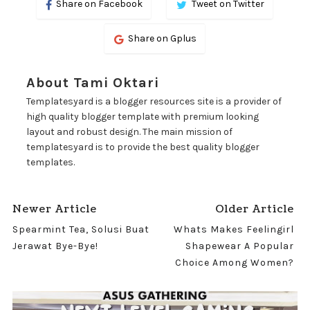
Share on Facebook
Tweet on Twitter
Share on Gplus
About Tami Oktari
Templatesyard is a blogger resources site is a provider of
high quality blogger template with premium looking
layout and robust design. The main mission of
templatesyard is to provide the best quality blogger
templates.
Newer Article
Older Article
Spearmint Tea, Solusi Buat
Whats Makes Feelingirl
Jerawat Bye-Bye!
Shapewear A Popular
Choice Among Women?