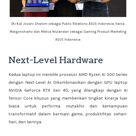
(Ki-Ka) Jovani Shalom sebagai Public Relations ASUS Indonesia, Vania
Margonoharto dan Melisa Wulandari sebagai Gaming Product Marketing
ASUS Indonesia
Next-Level Hardware
Kedua laptop ini memiliki prosesor AMD Ryzen AI 300 Series
dengan Next-Level AI. Dikombinasikan dengan GPU laptop
NVIDIA GeForce RTX Seri 40, yang dilengkapi dengan AI
Tensor Core khusus yang memberikan tingkat kinerja luar
biasa untuk performa mutakhir dan kemampuan
transformatif dalam bermain game, produktifitas sehari-
hari, dan lainnya.