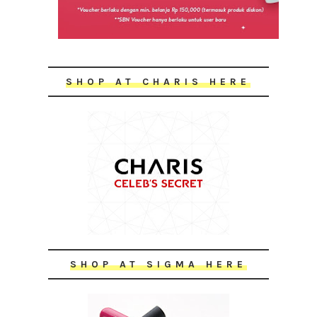
SHOP AT CHARIS HERE
SHOP AT SIGMA HERE