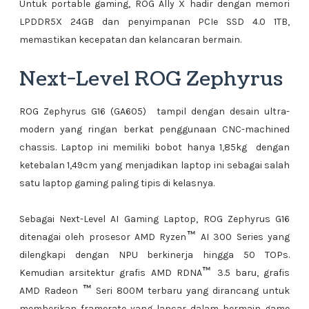
Untuk portable gaming, ROG Ally X hadir dengan memori
LPDDR5X 24GB dan penyimpanan PCIe SSD 4.0 1TB,
memastikan kecepatan dan kelancaran bermain.
Next-Level ROG Zephyrus
ROG Zephyrus G16 (GA605) tampil dengan desain ultra-
modern yang ringan berkat penggunaan CNC-machined
chassis. Laptop ini memiliki bobot hanya 1,85kg dengan
ketebalan 1,49cm yang menjadikan laptop ini sebagai salah
satu laptop gaming paling tipis di kelasnya.
Sebagai Next-Level AI Gaming Laptop, ROG Zephyrus G16
™
ditenagai oleh prosesor AMD Ryzen
AI 300 Series yang
dilengkapi dengan NPU berkinerja hingga 50 TOPs.
™
Kemudian arsitektur grafis AMD RDNA
3.5 baru, grafis
™
AMD Radeon
Seri 800M terbaru yang dirancang untuk
memberikan framerate yang lancar dalam bermain game