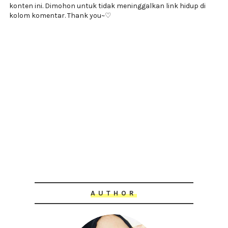
konten ini. Dimohon untuk tidak meninggalkan link hidup di
kolom komentar. Thank you~♡
AUTHOR