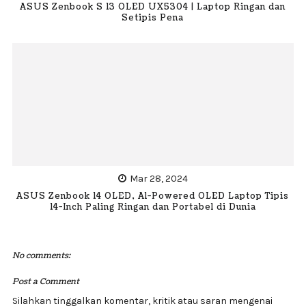
ASUS Zenbook S 13 OLED UX5304 | Laptop Ringan dan
Setipis Pena
Mar 28, 2024
ASUS Zenbook 14 OLED, Al-Powered OLED Laptop Tipis
14-Inch Paling Ringan dan Portabel di Dunia
No comments:
Post a Comment
Silahkan tinggalkan komentar, kritik atau saran mengenai