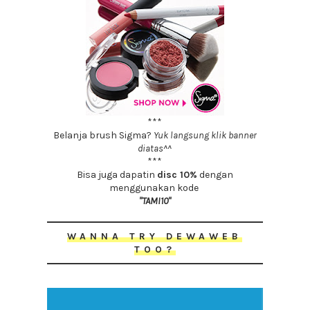
***
Belanja brush Sigma?
Yuk langsung klik banner
diatas^^
***
Bisa juga dapatin
disc 10%
dengan
menggunakan kode
"TAMI10"
WANNA TRY DEWAWEB
TOO?